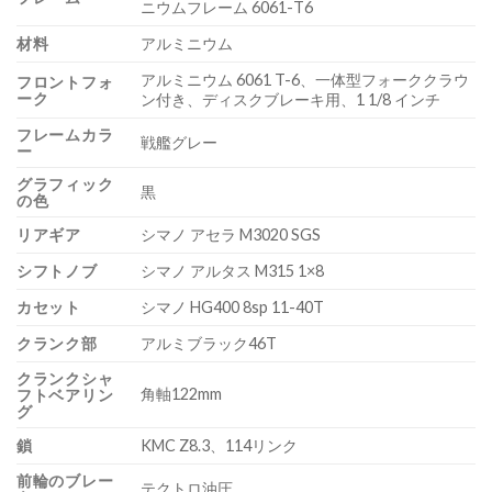
ニウムフレーム 6061-T6
材料
アルミニウム
アルミニウム 6061 T-6、一体型フォーククラウ
フロントフォ
ーク
ン付き、ディスクブレーキ用、1 1/8 インチ
フレームカラ
戦艦グレー
ー
グラフィック
黒
の色
リアギア
シマノ アセラ M3020 SGS
シフトノブ
シマノ アルタス M315 1×8
カセット
シマノ HG400 8sp 11-40T
クランク部
アルミブラック46T
クランクシャ
角軸122mm
フトベアリン
グ
鎖
KMC Z8.3、114リンク
前輪のブレー
テクトロ油圧